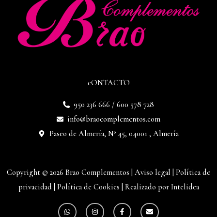
cONTACTO
950 236 666 / 600 578 728
info@braocomplementos.com
Paseo de Almería, Nº 45, 04001 , Almería
Copyright © 2026 Brao Complementos |
Aviso legal
|
Política de
privacidad
|
Política de Cookies
|
Realizado por Intelidea
W
I
F
E
h
n
a
n