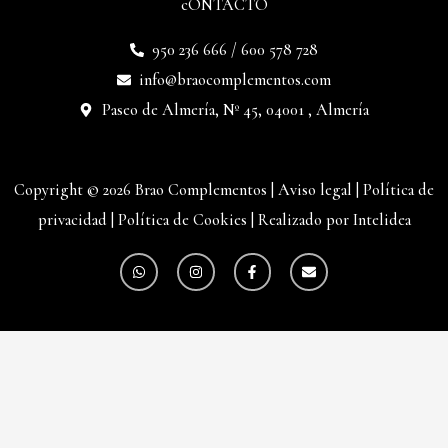
cONTACTO
950 236 666 / 600 578 728
info@braocomplementos.com
Paseo de Almería, Nº 45, 04001 , Almería
Copyright © 2026 Brao Complementos |
Aviso legal
|
Política de
privacidad
|
Política de Cookies
|
Realizado por Intelidea
W
I
F
E
h
n
a
n
a
s
c
v
t
t
e
e
s
a
b
l
a
g
o
o
p
r
o
p
p
a
k
e
m
-
f