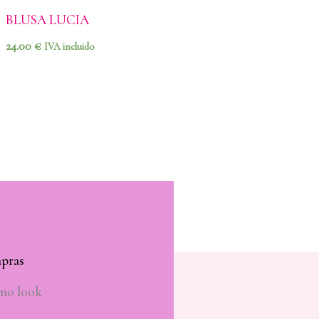
BLUSA LUCIA
BLUSA AMARAN
24.00
€
21.90
€
IVA incluido
IVA incluido
mpras
imo look