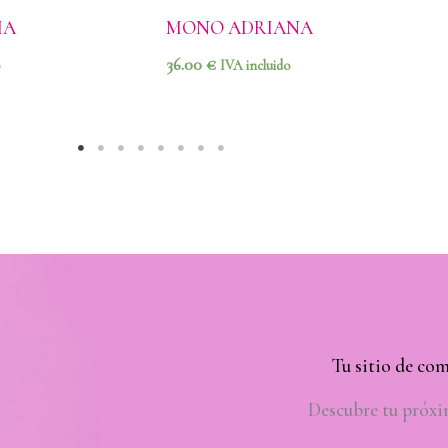
IA
MONO ADRIANA
36.00
€
IVA incluido
Tu sitio de co
Descubre tu próx