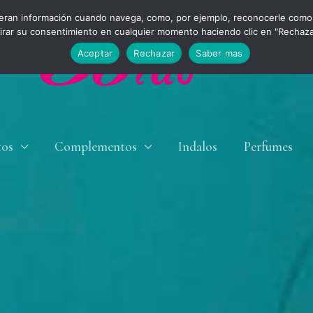
eran información cuando navega, como, por ejemplo, reconocerle como 
tirar su consentimiento en cualquier momento haciendo clic en "Rechaz
Aceptar
Rechazar
Saber mas
tos
Complementos
Indalos
Perfumes