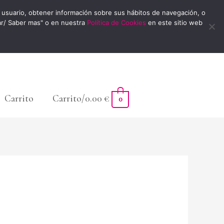
usuario, obtener información sobre sus hábitos de navegación, o
ar/ Saber mas" o en nuestra
Política de Cookies
en este sitio web
Carrito
Carrito/
0.00
€
0