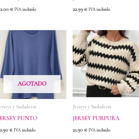
42.00
€
22.99
€
IVA incluido
IVA incluido
AGOTADO
erseys y Sudaderas
Jerseys y Sudaderas
JERSEY PUNTO
JERSEY PURPURA
2.90
€
21.90
€
IVA incluido
IVA incluido