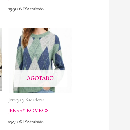
19.50
€
IVA incluido
AGOTADO
Jerseys y Sudaderas
JERSEY ROMBOS
23.99
€
IVA incluido