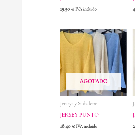
19.50
€
IVA incluido
AGOTADO
Jerseys y Sudaderas
J
JERSEY PUNTO
18.40
€
2
IVA incluido