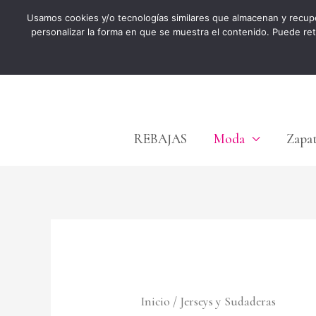
Ir
Usamos cookies y/o tecnologías similares que almacenan y recup
personalizar la forma en que se muestra el contenido. Puede re
al
contenido
REBAJAS
Moda
Zapa
Inicio
/ Jerseys y Sudaderas