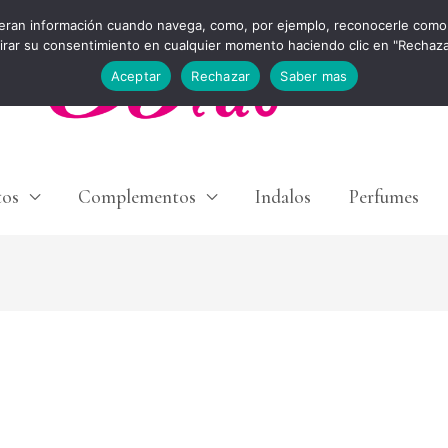
eran información cuando navega, como, por ejemplo, reconocerle como 
tirar su consentimiento en cualquier momento haciendo clic en "Rechaz
Aceptar
Rechazar
Saber mas
tos
Complementos
Indalos
Perfumes