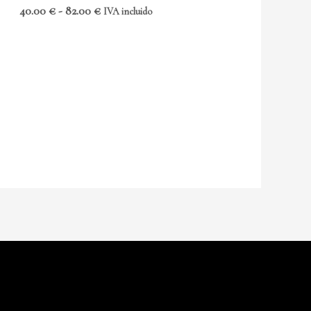
40.00
€
-
82.00
€
IVA incluido