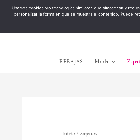
Ir
Usamos cookies y/o tecnologías similares que almacenan y recup
personalizar la forma en que se muestra el contenido. Puede re
al
contenido
REBAJAS
Moda
Zapa
Inicio
/ Zapatos