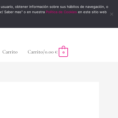
usuario, obtener información sobre sus hábitos de navegación, o
ar/ Saber mas" o en nuestra
Política de Cookies
en este sitio web
Carrito
Carrito/
0.00
€
0