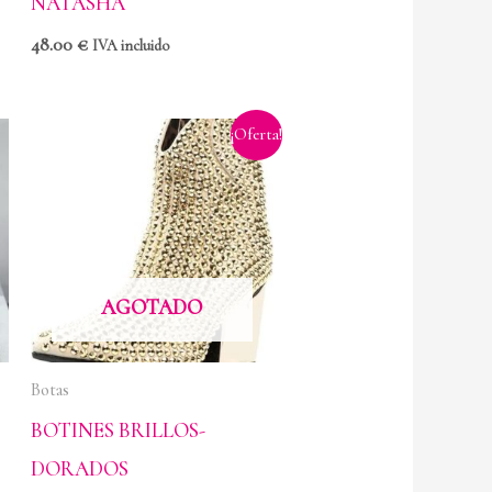
NATASHA
48.00
€
IVA incluido
Rango
¡Oferta!
de
precios:
desde
40.00 €
hasta
82.00 €
AGOTADO
Botas
BOTINES BRILLOS-
DORADOS