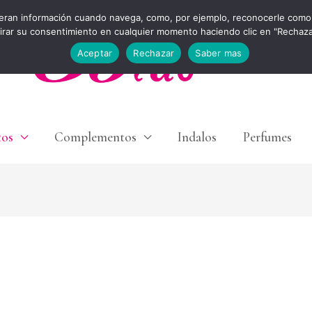
eran información cuando navega, como, por ejemplo, reconocerle como 
tirar su consentimiento en cualquier momento haciendo clic en "Rechaz
Aceptar
Rechazar
Saber mas
tos
Complementos
Indalos
Perfumes