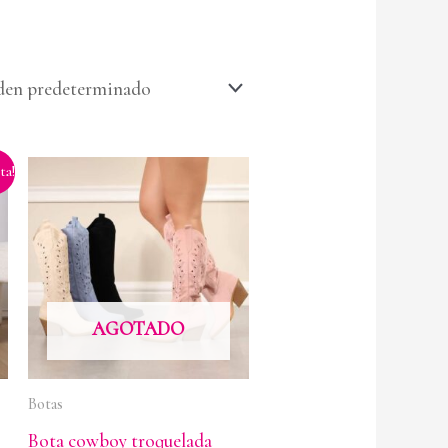
ta!
AGOTADO
Botas
Bota cowboy troquelada