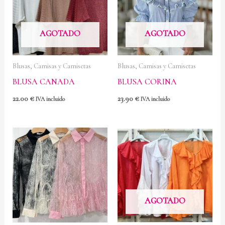
AGOTADO
AGOTADO
Blusas, Camisas y Camisetas
Blusas, Camisas y Camisetas
BLUSA CANADA
BLUSA CORINA
22.00
€
23.90
€
IVA incluido
IVA incluido
AGOTADO