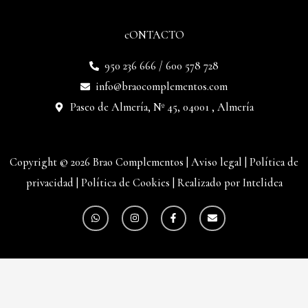
cONTACTO
950 236 666 / 600 578 728
info@braocomplementos.com
Paseo de Almería, Nº 45, 04001 , Almería
Copyright © 2026 Brao Complementos |
Aviso legal
|
Política de
privacidad
|
Política de Cookies
|
Realizado por Intelidea
W
I
F
E
h
n
a
n
a
s
c
v
t
t
e
e
s
a
b
l
a
g
o
o
p
r
o
p
p
a
k
e
m
-
f