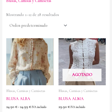
Blusas, Camisas y Camisetas
Mostrando 1–12 de 28 resultados
Rango
de
precios:
desde
24.90 €
hasta
24.99 €
AGOTADO
Blusas, Camisas y Camisetas
Blusas, Camisas y Camisetas
BLUSA ALBA
BLUSA ALMA
24.90
€
-
24.99
€
29.90
€
IVA incluido
IVA incluido