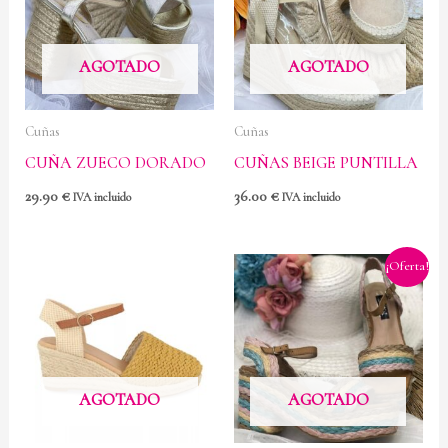
AGOTADO
AGOTADO
Cuñas
Cuñas
CUÑA ZUECO DORADO
CUÑAS BEIGE PUNTILLA
29.90
€
36.00
€
IVA incluido
IVA incluido
El
El
¡Oferta!
precio
precio
original
actual
era:
es:
28.90 €.
20.00 €.
AGOTADO
AGOTADO