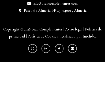
info@braocomplementos.com
Paseo de Almería, Nº 45, 04001 , Almería
Copyright © 2026 Brao Complementos |
Aviso legal
|
Política de
privacidad
|
Política de Cookies
|
Realizado por Intelidea
W
I
F
E
h
n
a
n
a
s
c
v
t
t
e
e
s
a
b
l
a
g
o
o
p
r
o
p
p
a
k
e
m
-
f