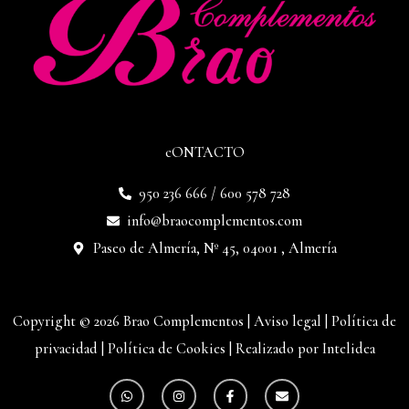
cONTACTO
950 236 666 / 600 578 728
info@braocomplementos.com
Paseo de Almería, Nº 45, 04001 , Almería
Copyright © 2026 Brao Complementos |
Aviso legal
|
Política de
privacidad
|
Política de Cookies
|
Realizado por Intelidea
W
I
F
E
h
n
a
n