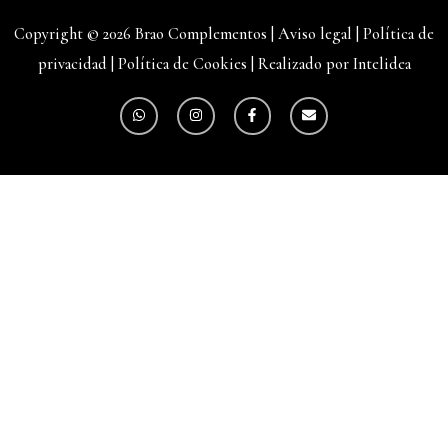
Copyright © 2026 Brao Complementos |
Aviso legal
|
Política de
privacidad
|
Política de Cookies
|
Realizado por Intelidea
W
I
F
E
h
n
a
n
a
s
c
v
t
t
e
e
s
a
b
l
a
g
o
o
p
r
o
p
p
a
k
e
m
-
f