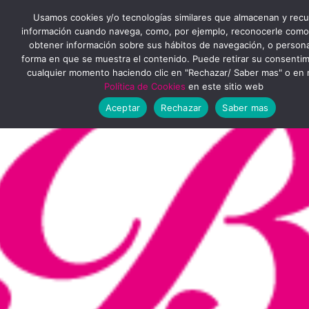
Ir
MENÚ
Usamos cookies y/o tecnologías similares que almacenan y rec
al
información cuando navega, como, por ejemplo, reconocerle como
obtener información sobre sus hábitos de navegación, o personal
PRINCIPAL
contenido
forma en que se muestra el contenido. Puede retirar su consenti
cualquier momento haciendo clic en "Rechazar/ Saber mas" o en 
Política de Cookies
en este sitio web
Aceptar
Rechazar
Saber mas