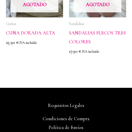
AGOTADO
AGOTADO
Cuñas
Sandalias
CUÑA DORADA ALTA
SANDALIAS FLECOS TRES
COLORES
25.90
€
IVA incluido
17.90
€
IVA incluido
Requisitos Legales
Condiciones de Compra
Política de Envíos