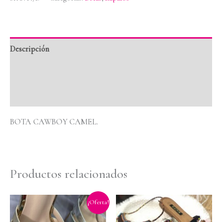
Descripción
Información adicional
Valoraciones (0)
BOTA CAWBOY CAMEL.
Productos relacionados
El
El
¡Oferta!
precio
precio
original
actual