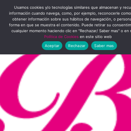
Ir
MENÚ
Usamos cookies y/o tecnologías similares que almacenan y rec
al
información cuando navega, como, por ejemplo, reconocerle como
obtener información sobre sus hábitos de navegación, o personal
PRINCIPAL
contenido
forma en que se muestra el contenido. Puede retirar su consenti
cualquier momento haciendo clic en "Rechazar/ Saber mas" o en 
Política de Cookies
en este sitio web
Aceptar
Rechazar
Saber mas