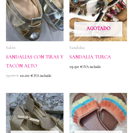
era:
es:
34.00 €.
10.00 €.
AGOTADO
Salón
Sandalias
SANDALIAS CON TIRAS Y
SANDALIA TURCA
TACÓN ALTO
19.90
€
IVA incluido
34.00
€
10.00
€
IVA incluido