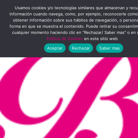
Ir
MENÚ
Usamos cookies y/o tecnologías similares que almacenan y rec
al
información cuando navega, como, por ejemplo, reconocerle como
obtener información sobre sus hábitos de navegación, o personal
PRINCIPAL
contenido
forma en que se muestra el contenido. Puede retirar su consenti
cualquier momento haciendo clic en "Rechazar/ Saber mas" o en 
Política de Cookies
en este sitio web
Aceptar
Rechazar
Saber mas