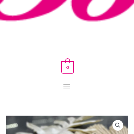
0
CUÑA
LAZO