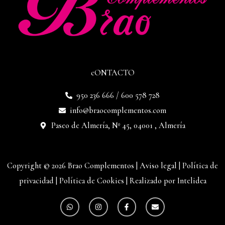
cONTACTO
950 236 666 / 600 578 728
info@braocomplementos.com
Paseo de Almería, Nº 45, 04001 , Almería
Copyright © 2026 Brao Complementos |
Aviso legal
|
Política de
privacidad
|
Política de Cookies
|
Realizado por Intelidea
W
I
F
E
h
n
a
n
a
s
c
v
t
t
e
e