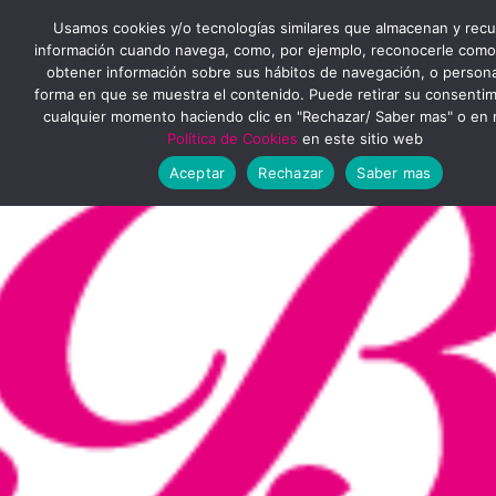
Ir
MENÚ
Usamos cookies y/o tecnologías similares que almacenan y rec
al
información cuando navega, como, por ejemplo, reconocerle como
obtener información sobre sus hábitos de navegación, o personal
PRINCIPAL
contenido
forma en que se muestra el contenido. Puede retirar su consenti
cualquier momento haciendo clic en "Rechazar/ Saber mas" o en 
Política de Cookies
en este sitio web
Aceptar
Rechazar
Saber mas