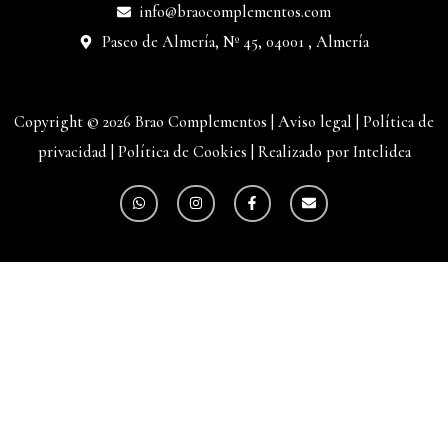
info@braocomplementos.com
Paseo de Almería, Nº 45, 04001 , Almería
Copyright © 2026 Brao Complementos |
Aviso legal
|
Política de
privacidad
|
Política de Cookies
|
Realizado por Intelidea
W
I
F
E
h
n
a
n
a
s
c
v
t
t
e
e
s
a
b
l
a
g
o
o
p
r
o
p
p
a
k
e
m
-
f