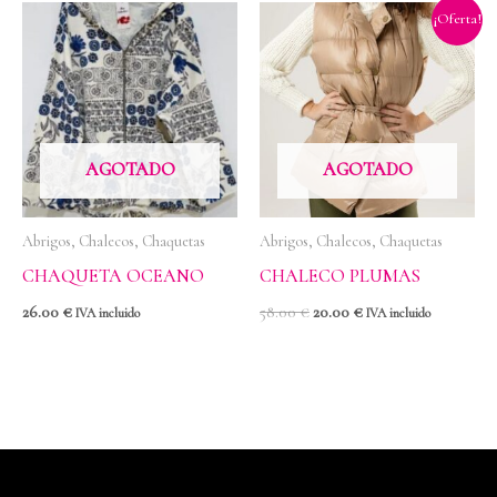
El
El
¡Oferta!
precio
precio
original
actual
era:
es:
58.00 €.
20.00 €.
AGOTADO
AGOTADO
Abrigos, Chalecos, Chaquetas
Abrigos, Chalecos, Chaquetas
CHAQUETA OCEANO
CHALECO PLUMAS
26.00
€
58.00
€
20.00
€
IVA incluido
IVA incluido