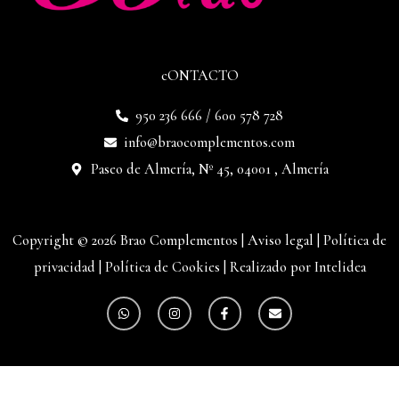
cONTACTO
950 236 666 / 600 578 728
info@braocomplementos.com
Paseo de Almería, Nº 45, 04001 , Almería
Copyright © 2026 Brao Complementos |
Aviso legal
|
Política de
privacidad
|
Política de Cookies
|
Realizado por Intelidea
W
I
F
E
h
n
a
n
a
s
c
v
t
t
e
e
s
a
b
l
a
g
o
o
p
r
o
p
p
a
k
e