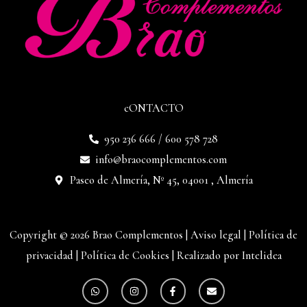
cONTACTO
950 236 666 / 600 578 728
info@braocomplementos.com
Paseo de Almería, Nº 45, 04001 , Almería
Copyright © 2026 Brao Complementos |
Aviso legal
|
Política de
privacidad
|
Política de Cookies
|
Realizado por Intelidea
W
I
F
E
h
n
a
n
a
s
c
v