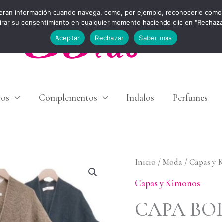
eran información cuando navega, como, por ejemplo, reconocerle como 
tirar su consentimiento en cualquier momento haciendo clic en "Rechaz
Aceptar
Rechazar
Saber mas
tos
Complementos
Indalos
Perfumes
CAPA
Inicio
/
Moda
/
Capas y 
BORLON
Capas y Kimonos
cantidad
CAPA BO