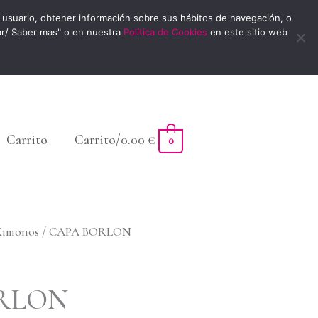
usuario, obtener información sobre sus hábitos de navegación, o
ar/ Saber mas" o en nuestra
Política de Cookies
en este sitio web
Carrito
Carrito/
0.00
€
0
Kimonos
/ CAPA BORLON
RLON