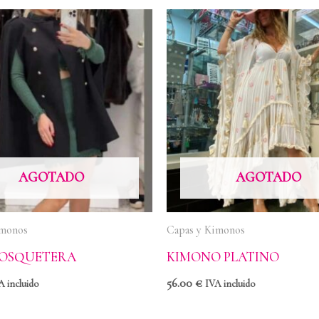
AGOTADO
AGOTADO
imonos
Capas y Kimonos
MOSQUETERA
KIMONO PLATINO
56.00
€
A incluido
IVA incluido