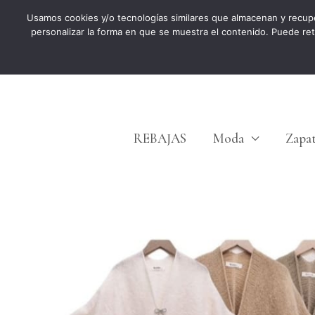
Ir
Usamos cookies y/o tecnologías similares que almacenan y recup
personalizar la forma en que se muestra el contenido. Puede re
al
contenido
REBAJAS
Moda
Zapa