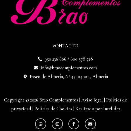
cONTACTO
950 236 666 / 600 578 728
info@braocomplementos.com
Paseo de Almería, Nº 45, 04001 , Almería
Copyright © 2026 Brao Complementos |
Aviso legal
|
Política de
privacidad
|
Política de Cookies
|
Realizado por Intelidea
W
I
F
E
h
n
a
n
a
s
c
v