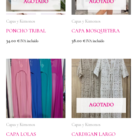
AGOTADO
AGOTADO
Capas y Kimonos
Capas y Kimonos
PONCHO TRIBAL
CAPA MOSQUETERA
34.00
€
38.00
€
IVA incluido
IVA incluido
AGOTADO
Capas y Kimonos
Capas y Kimonos
CAPA LOLAS
CARDIGAN LARGO