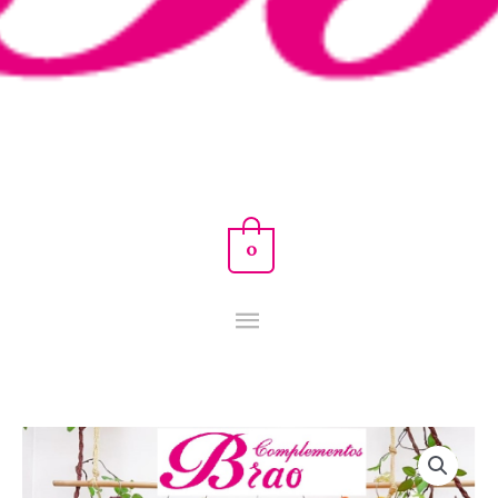
0
CAPA
PEPA