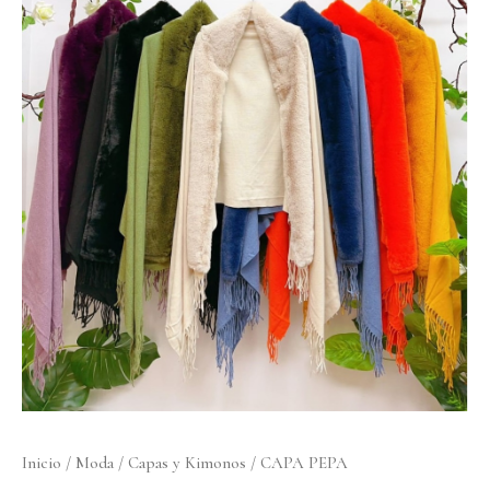
cantidad
Inicio
/
Moda
/
Capas y Kimonos
/ CAPA PEPA