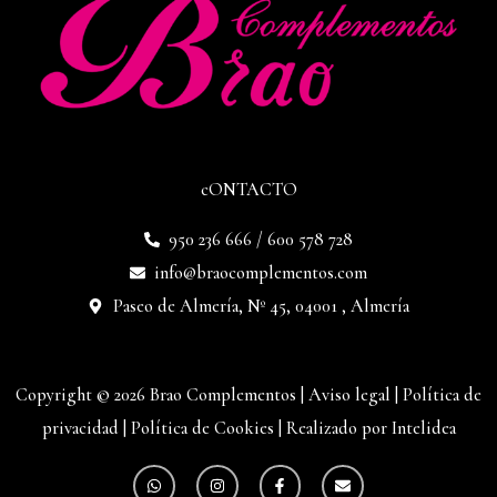
cONTACTO
950 236 666 / 600 578 728
info@braocomplementos.com
Paseo de Almería, Nº 45, 04001 , Almería
Copyright © 2026 Brao Complementos |
Aviso legal
|
Política de
privacidad
|
Política de Cookies
|
Realizado por Intelidea
W
I
F
E
h
n
a
n