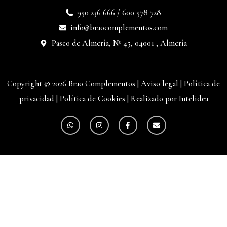
950 236 666 / 600 578 728
info@braocomplementos.com
Paseo de Almería, Nº 45, 04001 , Almería
Copyright © 2026 Brao Complementos |
Aviso legal
|
Política de
privacidad
|
Política de Cookies
|
Realizado por Intelidea
W
I
F
E
h
n
a
n
a
s
c
v
t
t
e
e
s
a
b
l
a
g
o
o
p
r
o
p
p
a
k
e
m
-
f