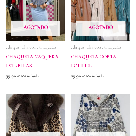
AGOTADO
AGOTADO
Abrigos, Chalecos, Chaquetas
Abrigos, Chalecos, Chaquetas
CHAQUETA VAQUERA
CHAQUETA CORTA
ESTRELLAS
POLIPIEL
39.90
€
29.90
€
IVA incluido
IVA incluido