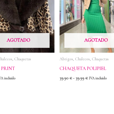
39.90 €
hasta
39.99 €
AGOTADO
AGOTADO
halecos, Chaquetas
Abrigos, Chalecos, Chaquetas
 PRINT
CHAQUETA POLIPIEL
39.90
€
-
39.99
€
VA incluido
IVA incluido