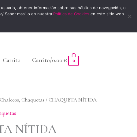
usuario, obtener información sobre sus hábitos de navegación, o
ar/ Saber mas" o en nuestra
Política de Cookies
en este sitio web
Carrito
Carrito/
0.00
€
0
 Chalecos, Chaquetas
/ CHAQUETA NÍTIDA
aquetas
A NÍTIDA