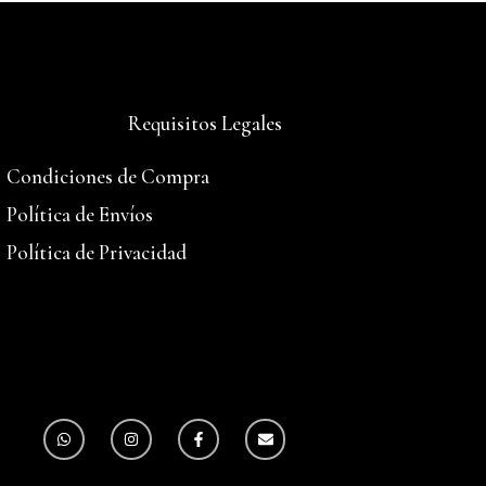
Requisitos Legales
Condiciones de Compra
Política de Envíos
Política de Privacidad
W
I
F
E
h
n
a
n
a
s
c
v
t
t
e
e
s
a
b
l