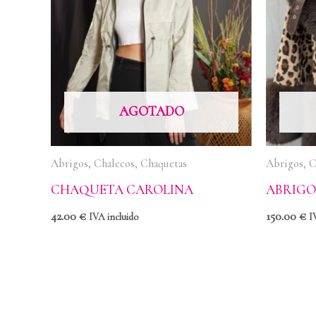
AGOTADO
Abrigos, Chalecos, Chaquetas
Abrigos, C
CHAQUETA CAROLINA
ABRIGO
42.00
€
150.00
€
IVA incluido
I