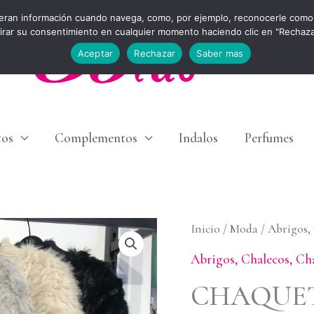
eran información cuando navega, como, por ejemplo, reconocerle como 
tirar su consentimiento en cualquier momento haciendo clic en "Rechaz
Aceptar
Rechazar
Saber mas
tos
Complementos
Indalos
Perfumes
CHAQUETA
Inicio
/
Moda
/
Abrigos,
NÍTIDA
Abrigos, Chalecos, Ch
cantidad
CHAQUET