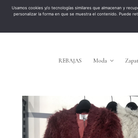
Ir
Usamos cookies y/o tecnologías similares que almacenan y recup
personalizar la forma en que se muestra el contenido. Puede re
al
contenido
REBAJAS
Moda
Zapa