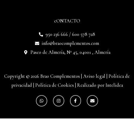
cONTACTO
950 236 666 / 600 578 728
info@braocomplementos.com
Paseo de Almería, Nº 45, 04001 , Almería
Copyright © 2026 Brao Complementos |
Aviso legal
|
Política de
privacidad
|
Política de Cookies
|
Realizado por Intelidea
W
I
F
E
h
n
a
n
a
s
c
v
t
t
e
e
s
a
b
l
a
g
o
o
p
r
o
p
p
a
k
e
m
-