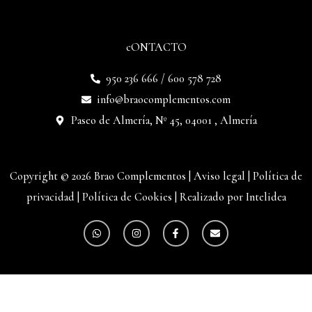
cONTACTO
950 236 666 / 600 578 728
info@braocomplementos.com
Paseo de Almería, Nº 45, 04001 , Almería
Copyright © 2026 Brao Complementos |
Aviso legal
|
Política de
privacidad
|
Política de Cookies
|
Realizado por Intelidea
W
I
F
E
h
n
a
n
a
s
c
v
t
t
e
e
s
a
b
l
a
g
o
o
p
r
o
p
p
a
k
e
m
-
f