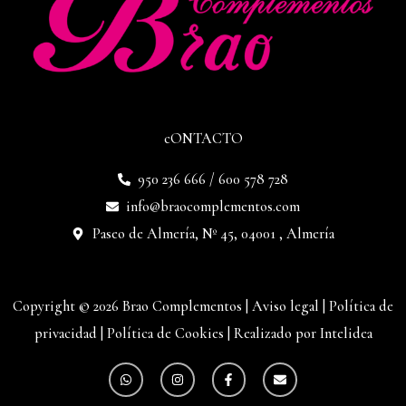
cONTACTO
950 236 666 / 600 578 728
info@braocomplementos.com
Paseo de Almería, Nº 45, 04001 , Almería
Copyright © 2026 Brao Complementos |
Aviso legal
|
Política de
privacidad
|
Política de Cookies
|
Realizado por Intelidea
W
I
F
E
h
n
a
n
a
s
c
v
t
t
e
e