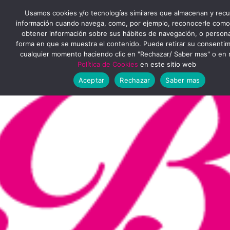
Ir
MENÚ
Usamos cookies y/o tecnologías similares que almacenan y rec
al
información cuando navega, como, por ejemplo, reconocerle como
obtener información sobre sus hábitos de navegación, o personal
PRINCIPAL
contenido
forma en que se muestra el contenido. Puede retirar su consenti
cualquier momento haciendo clic en "Rechazar/ Saber mas" o en 
Política de Cookies
en este sitio web
Aceptar
Rechazar
Saber mas