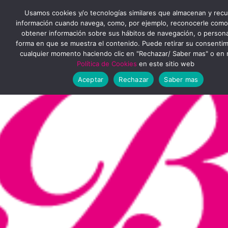
Ir
MENÚ
Usamos cookies y/o tecnologías similares que almacenan y rec
al
información cuando navega, como, por ejemplo, reconocerle como
obtener información sobre sus hábitos de navegación, o personal
PRINCIPAL
contenido
forma en que se muestra el contenido. Puede retirar su consenti
cualquier momento haciendo clic en "Rechazar/ Saber mas" o en 
Política de Cookies
en este sitio web
Aceptar
Rechazar
Saber mas