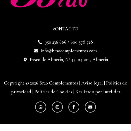
cONTACTO
950 236 666 / 600 578 728
info@braocomplementos.com
Paseo de Almería, Nº 45, 04001 , Almería
Copyright © 2026 Brao Complementos |
Aviso legal
|
Política de
privacidad
|
Política de Cookies
|
Realizado por Intelidea
W
I
F
E
h
n
a
n
a
s
c
v
t
t
e
e
s
a
b
l
a
g
o
o
p
r
o
p