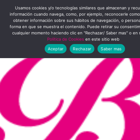
Ir
MENÚ
Usamos cookies y/o tecnologías similares que almacenan y rec
al
información cuando navega, como, por ejemplo, reconocerle como
obtener información sobre sus hábitos de navegación, o personal
PRINCIPAL
contenido
forma en que se muestra el contenido. Puede retirar su consenti
cualquier momento haciendo clic en "Rechazar/ Saber mas" o en 
Política de Cookies
en este sitio web
Aceptar
Rechazar
Saber mas