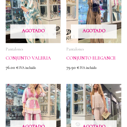
AGOTADO
AGOTADO
Pantalones
Pantalones
CONJUNTO VALERIA
CONJUNTO ELEGANCE
76.00
€
79.90
€
IVA incluido
IVA incluido
AGOTADO
AGOTADO