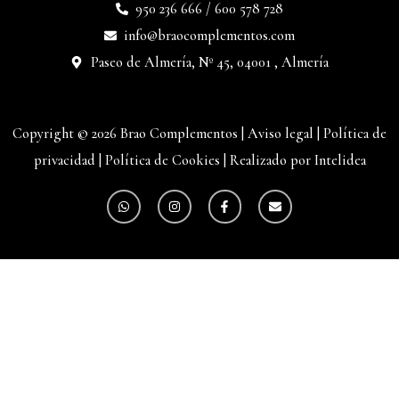
950 236 666 / 600 578 728
info@braocomplementos.com
Paseo de Almería, Nº 45, 04001 , Almería
Copyright © 2026 Brao Complementos |
Aviso legal
|
Política de
privacidad
|
Política de Cookies
|
Realizado por Intelidea
W
I
F
E
h
n
a
n
a
s
c
v
t
t
e
e
s
a
b
l
a
g
o
o
p
r
o
p
p
a
k
e
m
-
f