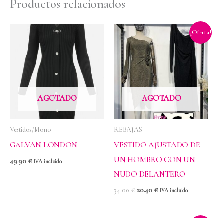
Productos relacionados
El
El
¡Oferta!
precio
precio
original
actual
era:
es:
34.00 €.
20.40 €.
AGOTADO
AGOTADO
Vestidos/Mono
REBAJAS
GALVAN LONDON
VESTIDO AJUSTADO DE
UN HOMBRO CON UN
49.90
€
IVA incluido
NUDO DELANTERO
34.00
€
20.40
€
IVA incluido