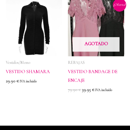
El
El
¡Oferta!
precio
precio
original
actual
era:
es:
79.90 €.
39.95 €.
AGOTADO
Vestidos/Mono
REBAJAS
VESTIDO SHAMARA
VESTIDO BANDAGE DE
ENCAJE
29.90
€
IVA incluido
79.90
€
39.95
€
IVA incluido