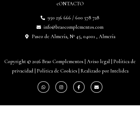
cONTACTO
950 236 666 / 600 578 728
info@braocomplementos.com
Paseo de Almería, Nº 45, 04001 , Almería
Copyright © 2026 Brao Complementos |
Aviso legal
|
Política de
privacidad
|
Política de Cookies
|
Realizado por Intelidea
W
I
F
E
h
n
a
n
a
s
c
v
t
t
e
e
s
a
b
l
a
g
o
o
p
r
o
p
p
a
k
e
m
-
f