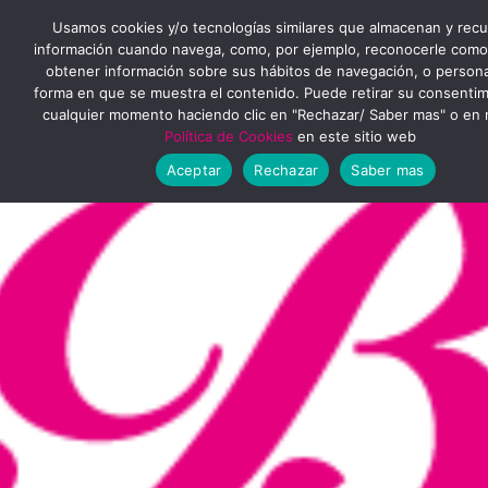
Ir
MENÚ
Usamos cookies y/o tecnologías similares que almacenan y rec
al
información cuando navega, como, por ejemplo, reconocerle como
obtener información sobre sus hábitos de navegación, o personal
PRINCIPAL
contenido
forma en que se muestra el contenido. Puede retirar su consenti
cualquier momento haciendo clic en "Rechazar/ Saber mas" o en 
Política de Cookies
en este sitio web
Aceptar
Rechazar
Saber mas