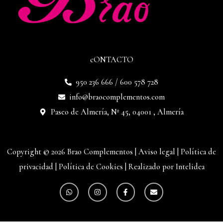
cONTACTO
950 236 666 / 600 578 728
info@braocomplementos.com
Paseo de Almería, Nº 45, 04001 , Almería
Copyright © 2026 Brao Complementos |
Aviso legal
|
Política de
privacidad
|
Política de Cookies
|
Realizado por Intelidea
W
I
F
E
h
n
a
n
a
s
c
v
t
t
e
e
s
a
b
l
a
g
o
o