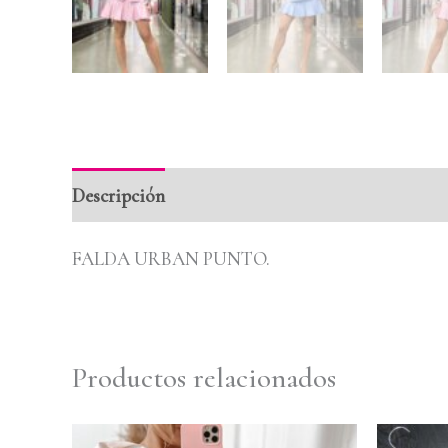
Descripción
Información adicional
Valoraci
FALDA URBAN PUNTO.
Productos relacionados
El