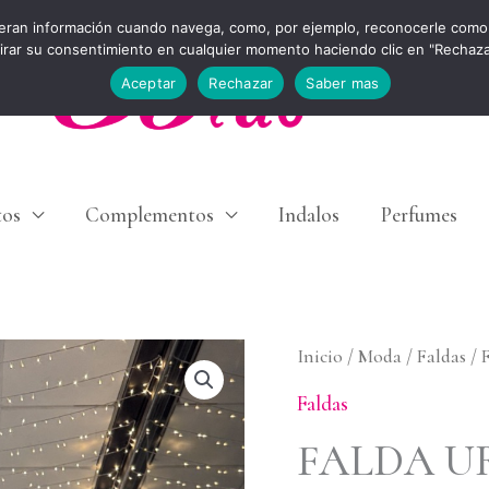
eran información cuando navega, como, por ejemplo, reconocerle como 
tirar su consentimiento en cualquier momento haciendo clic en "Rechaz
Aceptar
Rechazar
Saber mas
tos
Complementos
Indalos
Perfumes
FALDA
Inicio
/
Moda
/
Faldas
/ 
URBAN
Faldas
cantidad
FALDA U