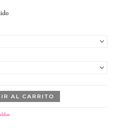
uido
IR AL CARRITO
aldas