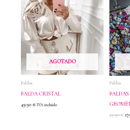
pr
or
era
29
AGOTADO
Faldas
Faldas
FALDA CRISTAL
FALDAS
GEOMÉT
49.90
€
IVA incluido
29.90
€
17