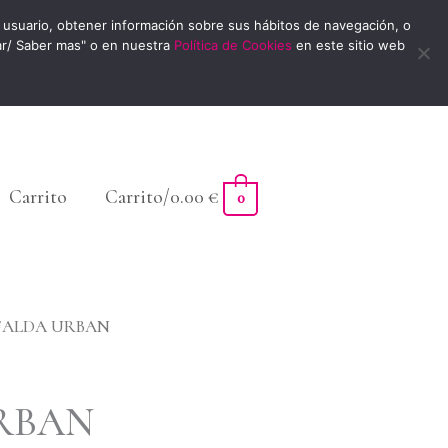
usuario, obtener información sobre sus hábitos de navegación, o
ar/ Saber mas" o en nuestra
Política de Cookies
en este sitio web
Carrito
Carrito/
0.00
€
0
FALDA URBAN
RBAN