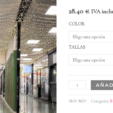
28.40
€
IVA incl
COLOR
TALLAS
AÑAD
SKU:
N/D
Categoría:
F