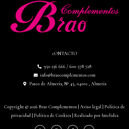
cONTACTO
950 236 666 / 600 578 728
info@braocomplementos.com
Paseo de Almería, Nº 45, 04001 , Almería
Copyright © 2026 Brao Complementos |
Aviso legal
|
Política de
privacidad
|
Política de Cookies
|
Realizado por Intelidea
W
I
F
E