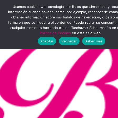
Ir
MENÚ
Usamos cookies y/o tecnologías similares que almacenan y rec
al
información cuando navega, como, por ejemplo, reconocerle como
obtener información sobre sus hábitos de navegación, o personal
PRINCIPAL
contenido
forma en que se muestra el contenido. Puede retirar su consenti
cualquier momento haciendo clic en "Rechazar/ Saber mas" o en 
Política de Cookies
en este sitio web
Aceptar
Rechazar
Saber mas