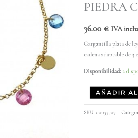
PIEDRA 
CHAPADA
cantidad
36.00
€
IVA inclu
Gargantilla plata de le
cadena adaptable de 3 
Disponibilidad:
2 disp
AÑADIR AL
SKU:
00033307
Categor