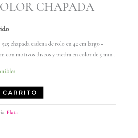
COLOR CHAPADA
ido
y 925 chapada cadena de rolo en 42 cm largo +
cm con motivos discos y piedra en color de 5 mm .
onibles
 CARRITO
ía:
Plata