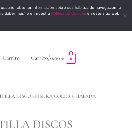
usuario, obtener información sobre sus hábitos de navegación, o
ar/ Saber mas" o en nuestra
Política de Cookies
en este sitio web
Carrito
Carrito/
0.00
€
0
TILLA DISCOS PIEDRA COLOR CHAPADA
ILLA DISCOS