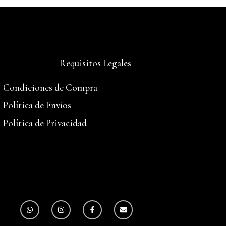
Requisitos Legales
Condiciones de Compra
Política de Envíos
Política de Privacidad
W
I
F
E
h
n
a
n
a
s
c
v
t
t
e
e