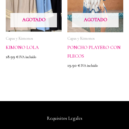
AGOTADO
AGOTADO
Capas y Kimonos
Capas y Kimonos
KIMONO LOLA
PONCHO PLAYERO CON
FLECOS
18.99
€
IVA incluido
19.90
€
IVA incluido
Requisitos Legales