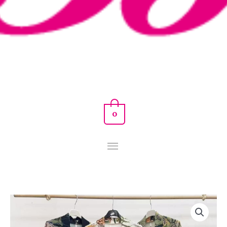
0
KIMONO
RASAY