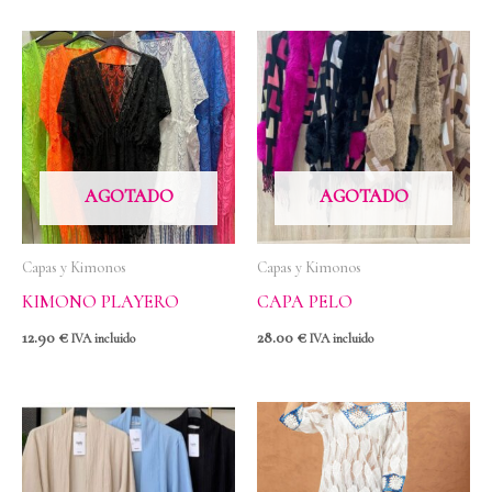
AGOTADO
AGOTADO
Capas y Kimonos
Capas y Kimonos
KIMONO PLAYERO
CAPA PELO
12.90
€
28.00
€
IVA incluido
IVA incluido