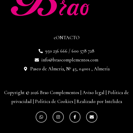
cONTACTO
950 236 666 / 600 578 728
info@braocomplementos.com
Paseo de Almería, Nº 45, 04001 , Almería
Copyright © 2026 Brao Complementos |
Aviso legal
|
Política de
privacidad
|
Política de Cookies
|
Realizado por Intelidea
W
I
F
E
h
n
a
n
a
s
c
v
t
t
e
e
s
a
b
l