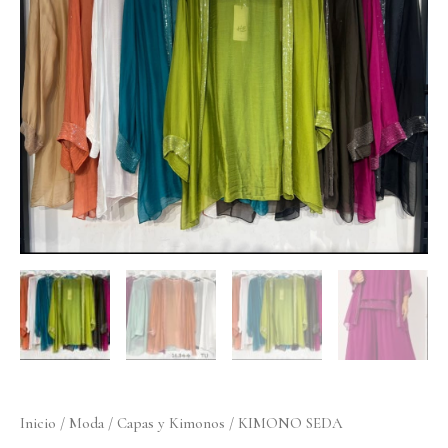
cantidad
Inicio
/
Moda
/
Capas y Kimonos
/ KIMONO SEDA