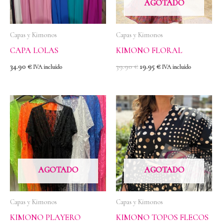
AGOTADO
Capas y Kimonos
Capas y Kimonos
CAPA LOLAS
KIMONO FLORAL
34.90
€
39.90
€
19.95
€
IVA incluido
IVA incluido
AGOTADO
AGOTADO
Capas y Kimonos
Capas y Kimonos
KIMONO PLAYERO
KIMONO TOPOS FLECOS