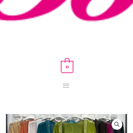
0
KIMONO
SEDA