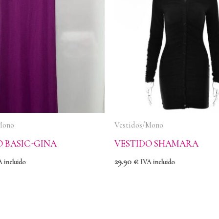
Mono
Vestidos/Mono
O BASIC-GINA
VESTIDO SHAMARA
29.90
€
 incluido
IVA incluido