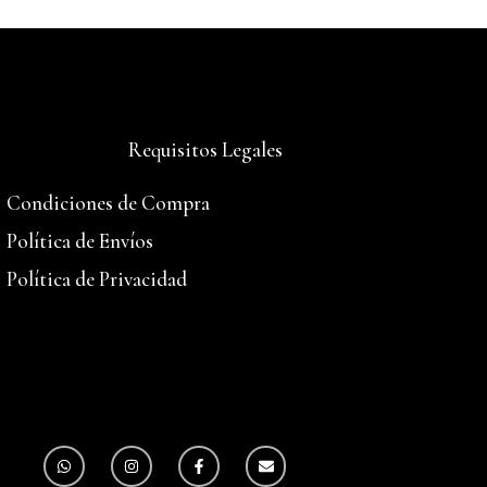
Requisitos Legales
Condiciones de Compra
Política de Envíos
Política de Privacidad
W
I
F
E
h
n
a
n
a
s
c
v