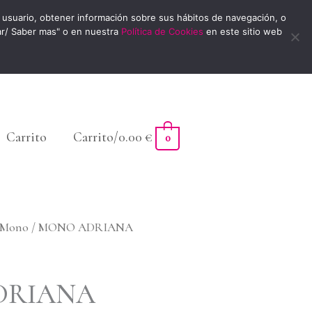
usuario, obtener información sobre sus hábitos de navegación, o
ar/ Saber mas" o en nuestra
Política de Cookies
en este sitio web
Carrito
Carrito/
0.00
€
0
/Mono
/ MONO ADRIANA
DRIANA