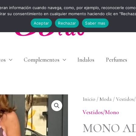
eran información cuando navega, como, por ejemplo, reconocerle como 
tirar su consentimiento en cualquier momento haciendo clic en "Rechaz
Aceptar
Rechazar
Saber mas
tos
Complementos
Indalos
Perfumes
MONO
Inicio
/
Moda
/
Vestidos
ADRIANA
Vestidos/Mono
cantidad
MONO A