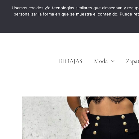
Ir
Usamos cookies y/o tecnologías similares que almacenan y recup
personalizar la forma en que se muestra el contenido. Puede re
al
contenido
REBAJAS
Moda
Zapa