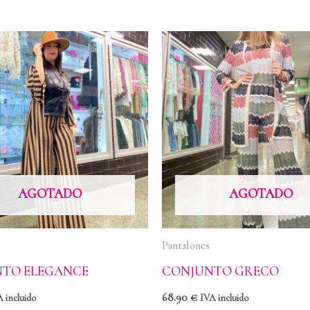
AGOTADO
AGOTADO
Pantalones
TO ELEGANCE
CONJUNTO GRECO
68.90
€
 incluido
IVA incluido