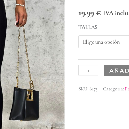
19.99
€
IVA inclu
TALLAS
AÑAD
SKU:
6175
Categoría:
P