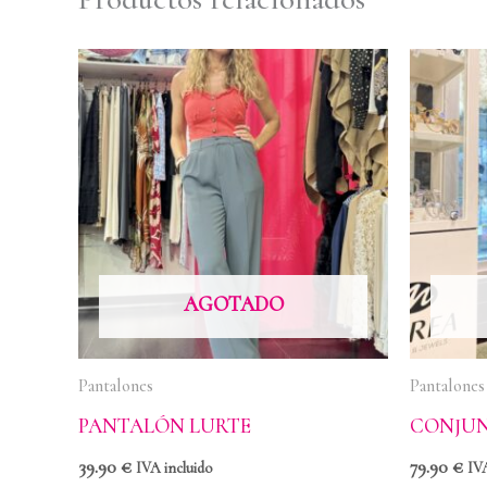
AGOTADO
Pantalones
Pantalones
PANTALÓN LURTE
CONJUN
39.90
€
79.90
€
IVA incluido
IVA