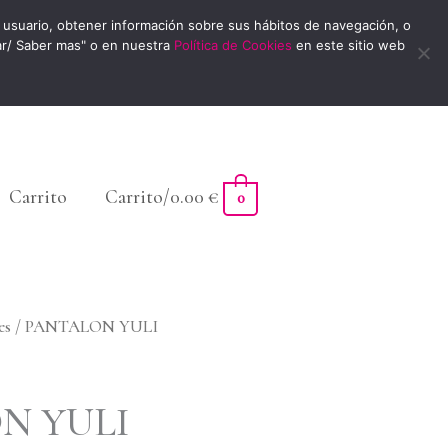
usuario, obtener información sobre sus hábitos de navegación, o
ar/ Saber mas" o en nuestra
Política de Cookies
en este sitio web
Carrito
Carrito/
0.00
€
0
es
/ PANTALON YULI
N YULI