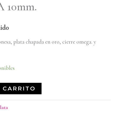
 10mm.
uido
nesa, plata chapada en oro, cierre omega. y
onibles
 CARRITO
lata