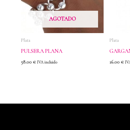
AGOTADO
Plata
Plata
PULSERA PLANA
GARGAN
58.00
€
16.00
€
IVA incluido
IVA