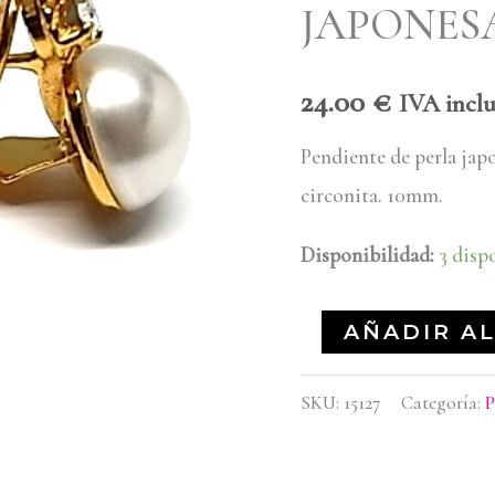
JAPONESA
10mm.
cantidad
24.00
€
IVA incl
Pendiente de perla japo
circonita. 10mm.
Disponibilidad:
3 disp
AÑADIR AL
SKU:
15127
Categoría:
P