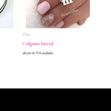
Plata
Colgante Inicial
16.00
€
IVA incluido