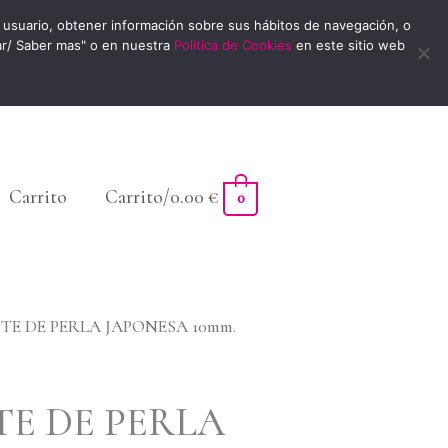
usuario, obtener información sobre sus hábitos de navegación, o
ar/ Saber mas" o en nuestra
Política de Cookies
en este sitio web
Carrito
Carrito/
0.00
€
0
TE DE PERLA JAPONESA 10mm.
TE DE PERLA