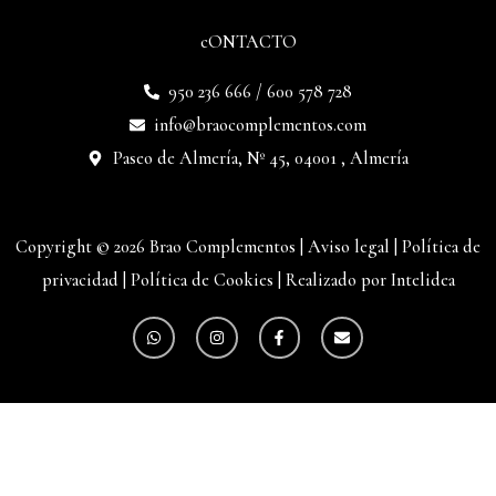
cONTACTO
950 236 666 / 600 578 728
info@braocomplementos.com
Paseo de Almería, Nº 45, 04001 , Almería
Copyright © 2026 Brao Complementos |
Aviso legal
|
Política de
privacidad
|
Política de Cookies
|
Realizado por Intelidea
W
I
F
E
h
n
a
n
a
s
c
v
t
t
e
e
s
a
b
l
a
g
o
o
p
r
o
p
p
a
k
e
m
-
f