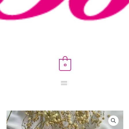
0
PERFUME
ÁRABE