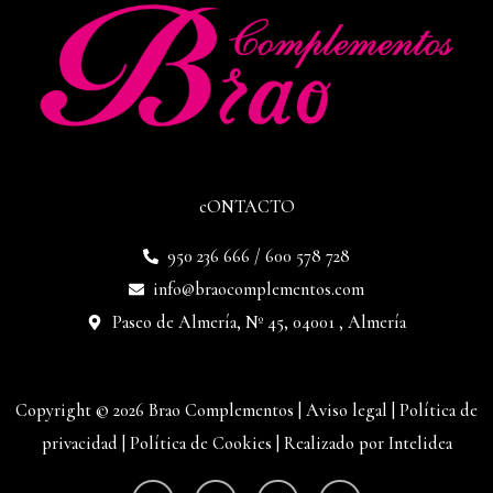
cONTACTO
950 236 666 / 600 578 728
info@braocomplementos.com
Paseo de Almería, Nº 45, 04001 , Almería
Copyright © 2026 Brao Complementos |
Aviso legal
|
Política de
privacidad
|
Política de Cookies
|
Realizado por Intelidea
W
I
F
E