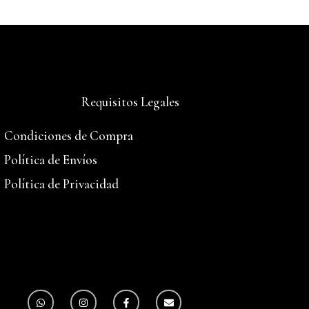
Requisitos Legales
Condiciones de Compra
Política de Envíos
Política de Privacidad
W
I
F
E
h
n
a
n