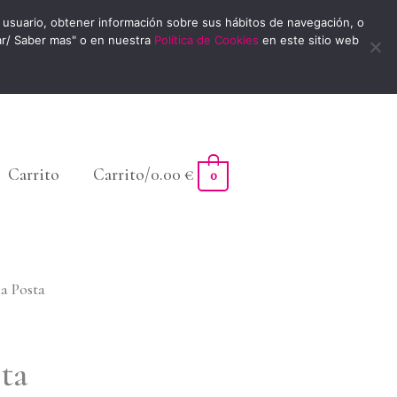
usuario, obtener información sobre sus hábitos de navegación, o
ar/ Saber mas" o en nuestra
Política de Cookies
en este sitio web
Carrito
Carrito/
0.00
€
0
ra Posta
ta