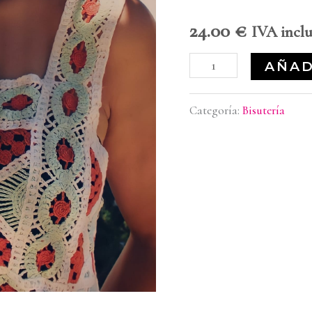
24.00
€
IVA incl
AÑAD
Categoría:
Bisutería