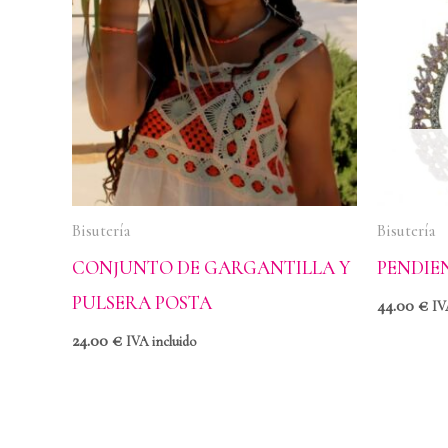
Bisutería
Bisutería
CONJUNTO DE GARGANTILLA Y
PENDIE
PULSERA POSTA
44.00
€
IV
24.00
€
IVA incluido