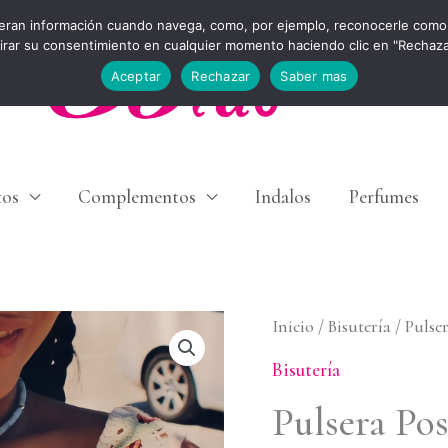
eran información cuando navega, como, por ejemplo, reconocerle como 
tirar su consentimiento en cualquier momento haciendo clic en "Rechaz
Aceptar
Rechazar
Saber mas
tos
Complementos
Indalos
Perfumes
Pulsera
Inicio
/
Bisutería
/ Pulse
Posta
Bisutería
cantidad
Pulsera Pos