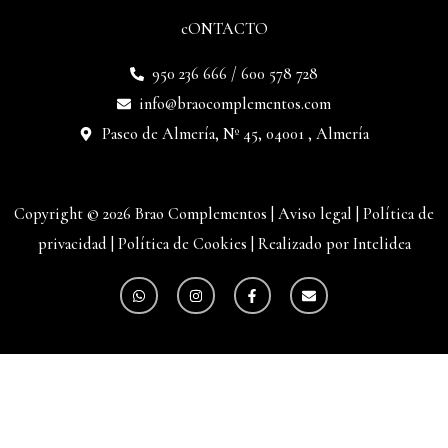
cONTACTO
950 236 666 / 600 578 728
info@braocomplementos.com
Paseo de Almería, Nº 45, 04001 , Almería
Copyright © 2026 Brao Complementos |
Aviso legal
|
Política de
privacidad
|
Política de Cookies
|
Realizado por Intelidea
W
I
F
E
h
n
a
n
a
s
c
v
t
t
e
e
s
a
b
l
a
g
o
o
p
r
o
p
p
a
k
e
m
-
f