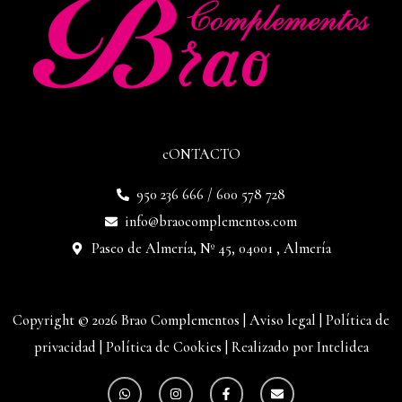
cONTACTO
950 236 666 / 600 578 728
info@braocomplementos.com
Paseo de Almería, Nº 45, 04001 , Almería
Copyright © 2026 Brao Complementos |
Aviso legal
|
Política de
privacidad
|
Política de Cookies
|
Realizado por Intelidea
W
I
F
E
h
n
a
n