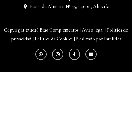
Paseo de Almería, Nº 45, 04001 , Almería
Copyright © 2026 Brao Complementos |
Aviso legal
|
Política de
privacidad
|
Política de Cookies
|
Realizado por Intelidea
W
I
F
E
h
n
a
n
a
s
c
v
t
t
e
e
s
a
b
l
a
g
o
o
p
r
o
p
p
a
k
e
m
-
f