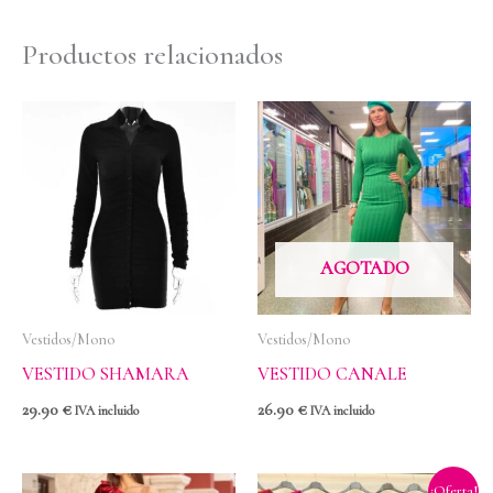
Productos relacionados
AGOTADO
Vestidos/Mono
Vestidos/Mono
VESTIDO SHAMARA
VESTIDO CANALE
29.90
€
26.90
€
IVA incluido
IVA incluido
El
El
¡Oferta!