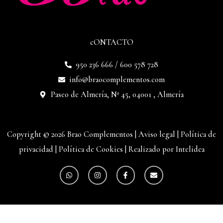
cONTACTO
950 236 666 / 600 578 728
info@braocomplementos.com
Paseo de Almería, Nº 45, 04001 , Almería
Copyright © 2026 Brao Complementos |
Aviso legal
|
Política de
privacidad
|
Política de Cookies
|
Realizado por Intelidea
W
I
F
E
h
n
a
n
a
s
c
v
t
t
e
e
s
a
b
l
a
g
o
o
p
r
o
p
p
a
k
e