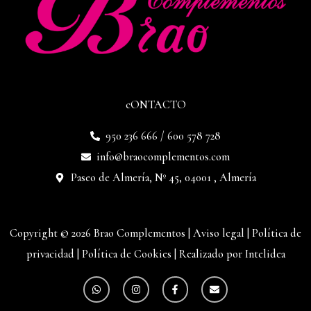
cONTACTO
950 236 666 / 600 578 728
info@braocomplementos.com
Paseo de Almería, Nº 45, 04001 , Almería
Copyright © 2026 Brao Complementos |
Aviso legal
|
Política de
privacidad
|
Política de Cookies
|
Realizado por Intelidea
W
I
F
E
h
n
a
n
a
s
c
v
t
t
e
e