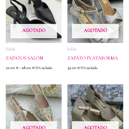
precios:
desde
10.00 €
hasta
28.00 €
AGOTADO
AGOTADO
Salón
Salón
ZAPATOS SALÓN
ZAPATO PLATAFORMA
10.00
€
-
28.00
€
32.00
€
IVA incluido
IVA incluido
AGOTADO
AGOTADO