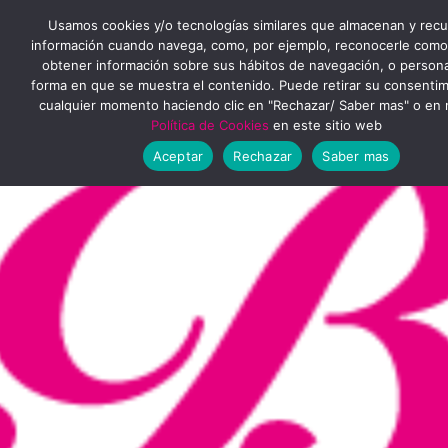
Ir
MENÚ
Usamos cookies y/o tecnologías similares que almacenan y rec
al
información cuando navega, como, por ejemplo, reconocerle como
obtener información sobre sus hábitos de navegación, o personal
PRINCIPAL
contenido
forma en que se muestra el contenido. Puede retirar su consenti
cualquier momento haciendo clic en "Rechazar/ Saber mas" o en 
Política de Cookies
en este sitio web
Aceptar
Rechazar
Saber mas