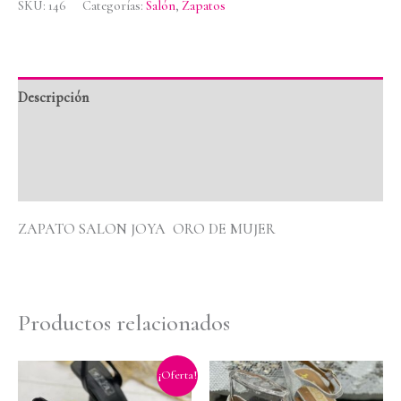
SKU:
146
Categorías:
Salón
,
Zapatos
Descripción
Información adicional
Valoraciones (0)
ZAPATO SALON JOYA ORO DE MUJER
Productos relacionados
Rango
¡Oferta!
de