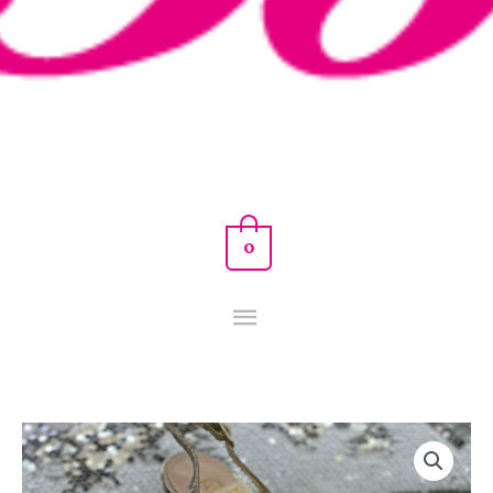
0
ZAPATO
SALON