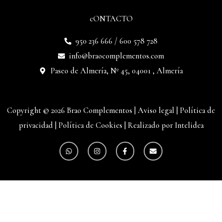
cONTACTO
950 236 666 / 600 578 728
info@braocomplementos.com
Paseo de Almería, Nº 45, 04001 , Almería
Copyright © 2026 Brao Complementos |
Aviso legal
|
Política de
privacidad
|
Política de Cookies
|
Realizado por Intelidea
W
I
F
E
h
n
a
n
a
s
c
v
t
t
e
e
s
a
b
l
a
g
o
o
p
r
o
p
p
a
k
e
m
-
f