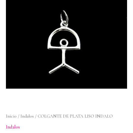
PLATA
LISO
INDALO
cantidad
Inicio
/
Indalos
/ COLGANTE DE PLATA LISO INDALO
Indalos