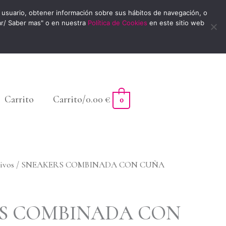
usuario, obtener información sobre sus hábitos de navegación, o
ar/ Saber mas" o en nuestra
Política de Cookies
en este sitio web
Carrito
Carrito/
0.00
€
0
ivos
/ SNEAKERS COMBINADA CON CUÑA
S COMBINADA CON