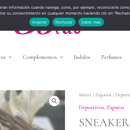
eran información cuando navega, como, por ejemplo, reconocerle como 
tirar su consentimiento en cualquier momento haciendo clic en "Rechaz
Aceptar
Rechazar
Saber mas
tos
Complementos
Indalos
Perfumes
SNEAKERS
Inicio
/
Zapatos
/
Deport
COMBINADA
Deportivos
,
Zapatos
CON
SNEAKER
CUÑA