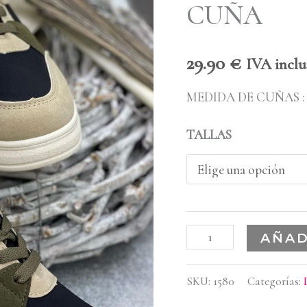
CUÑA
cantidad
29.90
€
IVA inclu
MEDIDA DE CUÑAS : 
TALLAS
AÑAD
SKU:
1580
Categorías: