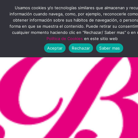
Ir
MENÚ
Usamos cookies y/o tecnologías similares que almacenan y rec
al
información cuando navega, como, por ejemplo, reconocerle como
obtener información sobre sus hábitos de navegación, o personal
PRINCIPAL
contenido
forma en que se muestra el contenido. Puede retirar su consenti
cualquier momento haciendo clic en "Rechazar/ Saber mas" o en 
Política de Cookies
en este sitio web
Aceptar
Rechazar
Saber mas