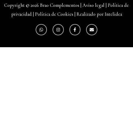
Copyright © 2026 Brao Complementos |
Aviso legal
|
Política de
privacidad
|
Política de Cookies
|
Realizado por Intelidea
W
I
F
E
h
n
a
n
a
s
c
v
t
t
e
e
s
a
b
l
a
g
o
o
p
r
o
p
p
a
k
e
m
-
f